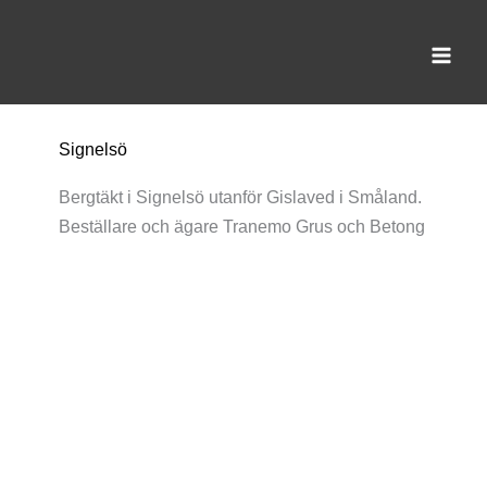
Hoppa
till
innehåll
Signelsö
Bergtäkt i Signelsö utanför Gislaved i Småland.
Beställare och ägare Tranemo Grus och Betong