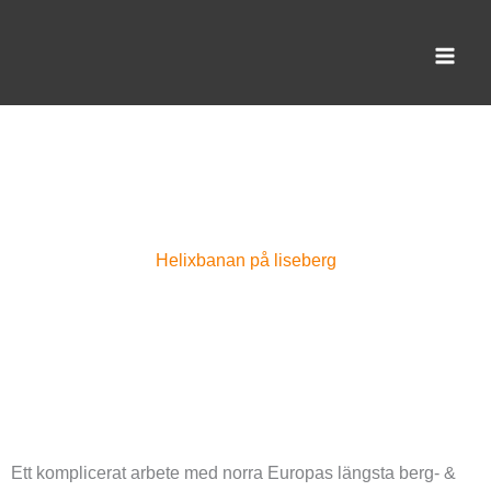
Hoppa
till
innehåll
Helixbanan på liseberg
Ett komplicerat arbete med norra Europas längsta berg- &