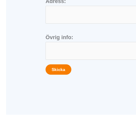
Adress:
Övrig info:
Skicka