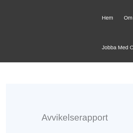
Hoppa
till
Hem
Om
innehåll
Jobba Med 
Avvikelserapport