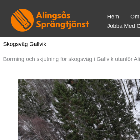
Hoppa
till
Hem
Om
innehåll
Jobba Med 
Skogsväg Gallvik
Borrning och skjutning för skogsväg i Gallvik utanför A