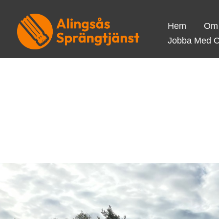
Hoppa
till
Hem
Om
innehåll
Jobba Med 
Rörgrav
Rörgrav
St
Mellby