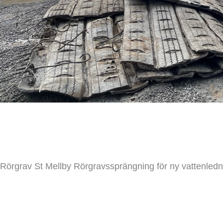
Rörgrav St Mellby
Entreprenad
/ Av
Jesper Lindberg
Rörgrav St Mellby Rörgravssprängning för ny vattenlednin
Read More »