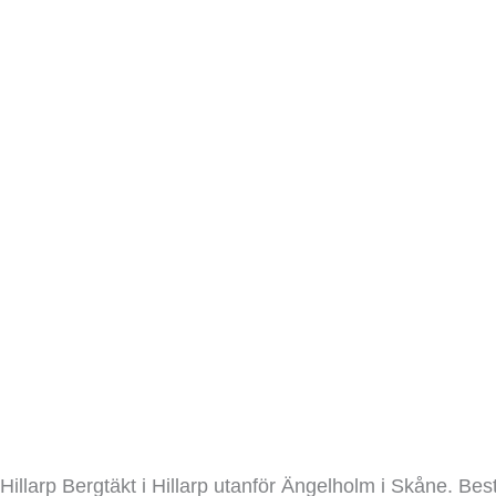
Hillarp
Bergtäkter
/ Av
admin
Hillarp Bergtäkt i Hillarp utanför Ängelholm i Skåne. Be