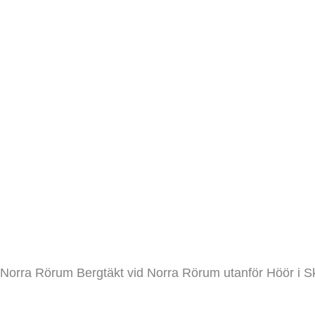
Norra Rörum
Bergtäkter
/ Av
admin
Norra Rörum Bergtäkt vid Norra Rörum utanför Höör i S
Read More »