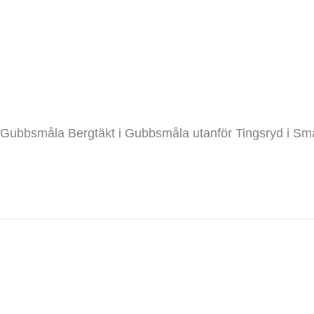
Gubbsmåla
Bergtäkter
/ Av
admin
Gubbsmåla Bergtäkt i Gubbsmåla utanför Tingsryd i Sm
Read More »
Norra
Rörum