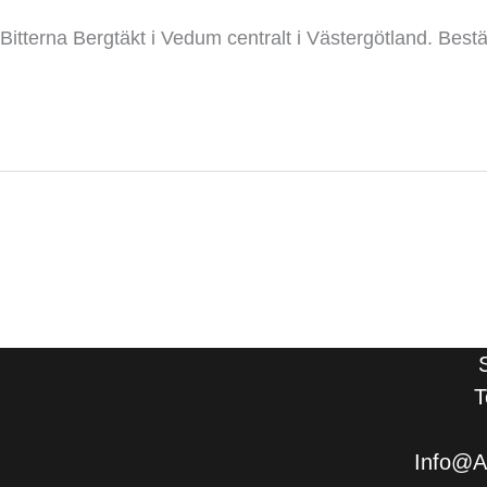
Bitterna Bergtäkt i Vedum centralt i Västergötland. Bes
Read More »
←
Föregående
T
Info@Al