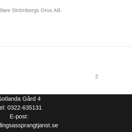
tällare Strömbergs Grus AB.
1
2
Sotlanda Gård 4
el: 0322-635131
E-post:
ingsassprangtjanst.se